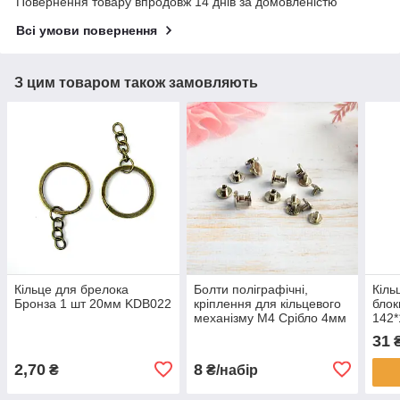
Повернення товару впродовж 14 днів за домовленістю
Всі умови повернення
З цим товаром також замовляють
Кільце для брелока
Болти поліграфічні,
Кіль
Бронза 1 шт 20мм KDB022
кріплення для кільцевого
блок
механізму М4 Срібло 4мм
142*
2шт (BLT008)
KMX
31
2,70
8
₴
₴/набір