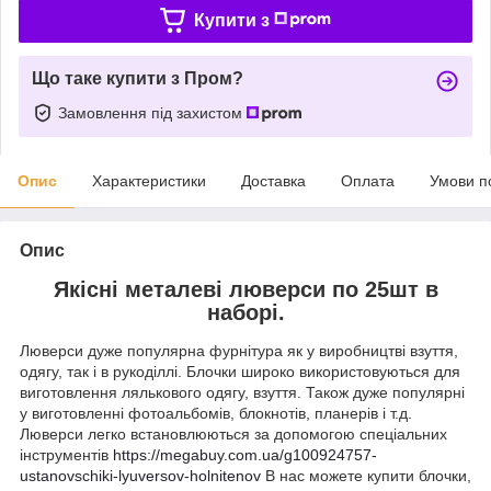
Купити з
Що таке купити з Пром?
Замовлення під захистом
Опис
Характеристики
Доставка
Оплата
Умови п
Опис
Якісні металеві люверси по 25шт в
наборі.
Люверси дуже популярна фурнітура як у виробництві взуття,
одягу, так і в рукоділлі. Блочки широко використовуються для
виготовлення лялькового одягу, взуття. Також дуже популярні
у виготовленні фотоальбомів, блокнотів, планерів і т.д.
Люверси легко встановлюються за допомогою спеціальних
інструментів
https://megabuy.com.ua/g100924757-
ustanovschiki-lyuversov-holnitenov
В нас можете купити блочки,