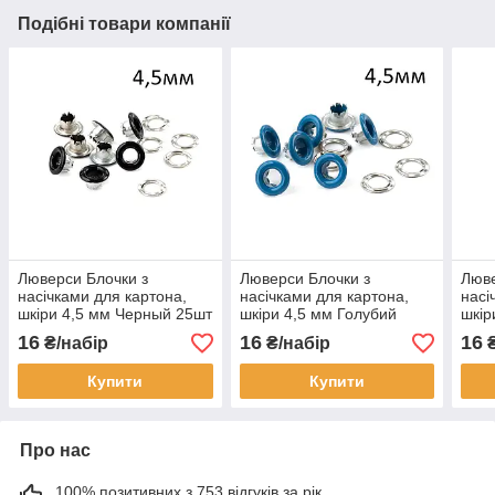
Подібні товари компанії
Люверси Блочки з
Люверси Блочки з
Люве
насічками для картона,
насічками для картона,
насі
шкіри 4,5 мм Черный 25шт
шкіри 4,5 мм Голубий
шкір
з кілечками LVM055
25шт з кілечками LVM065
25шт
16
16
16
₴/набір
₴/набір
₴
Купити
Купити
Про нас
100% позитивних з 753 відгуків за рік