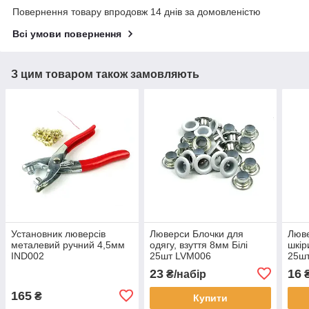
Повернення товару впродовж 14 днів за домовленістю
Всі умови повернення
З цим товаром також замовляють
Установник люверсів
Люверси Блочки для
Люве
металевий ручний 4,5мм
одягу, взуття 8мм Білі
шкір
IND002
25шт LVM006
25ш
23
16
₴/набір
₴
165
₴
Купити