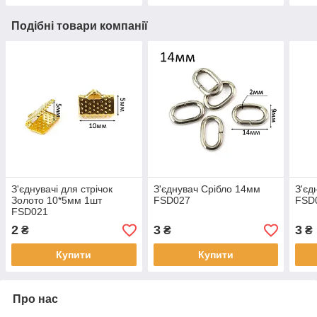
Подібні товари компанії
З'єднувачі для стрічок
З'єднувач Срібло 14мм
З'єд
Золото 10*5мм 1шт
FSD027
FSD
FSD021
2
3
3
₴
₴
₴
Купити
Купити
Про нас