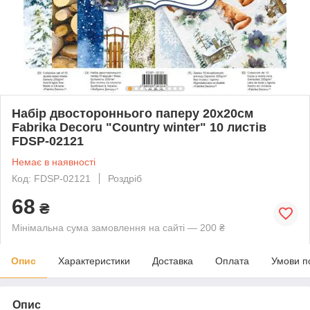
Набір двостороннього паперу 20х20см
Fabrika Decoru "Country winter" 10 листів
FDSP-02121
Немає в наявності
Код: FDSP-02121
Роздріб
68
₴
Мінімальна сума замовлення на сайті — 200 ₴
Опис
Характеристики
Доставка
Оплата
Умови п
Опис