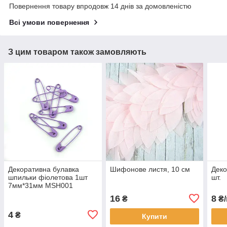
Повернення товару впродовж 14 днів за домовленістю
Всі умови повернення
З цим товаром також замовляють
Декоративна булавка
Шифонове листя, 10 см
Деко
шпильки фіолетова 1шт
шт.
7мм*31мм MSH001
16
8
₴
₴/
4
₴
Купити