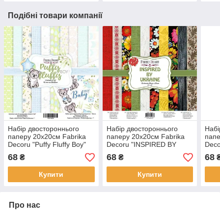
Подібні товари компанії
Набір двостороннього
Набір двостороннього
Набі
паперу 20х20см Fabrika
паперу 20х20см Fabrika
папе
Decoru "Puffy Fluffy Boy"
Decoru "INSPIRED BY
Deco
11 листів FDSP-02059
UKRAINE" 10 листів FDSP-
boy"
68
68
68
₴
₴
02118
Купити
Купити
Про нас