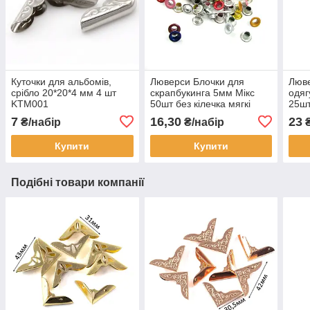
Куточки для альбомів,
Люверси Блочки для
Люве
срібло 20*20*4 мм 4 шт
скрапбукинга 5мм Мікс
одяг
KTM001
50шт без кілечка мягкі
25ш
LVМ004
7
16,30
23
₴/набір
₴/набір
₴
Купити
Купити
Подібні товари компанії