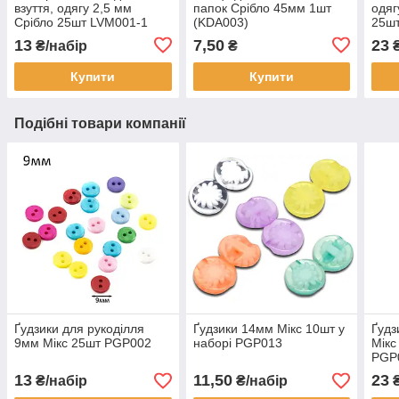
взуття, одягу 2,5 мм
папок Срібло 45мм 1шт
одяг
Срібло 25шт LVM001-1
(KDA003)
25ш
13
7,50
23
₴/набір
₴
₴
Купити
Купити
Подібні товари компанії
Ґудзики для рукоділля
Ґудзики 14мм Мікс 10шт у
Ґудз
9мм Мікс 25шт PGP002
наборі PGP013
Мікс
PGP
13
11,50
23
₴/набір
₴/набір
₴