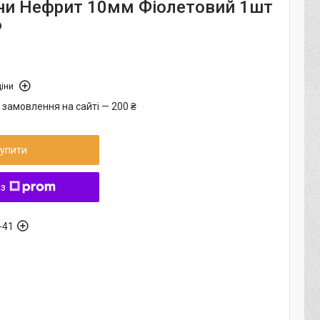
и Нефрит 10мм Фіолетовий 1шт
6
іни
 замовлення на сайті — 200 ₴
упити
 з
-41