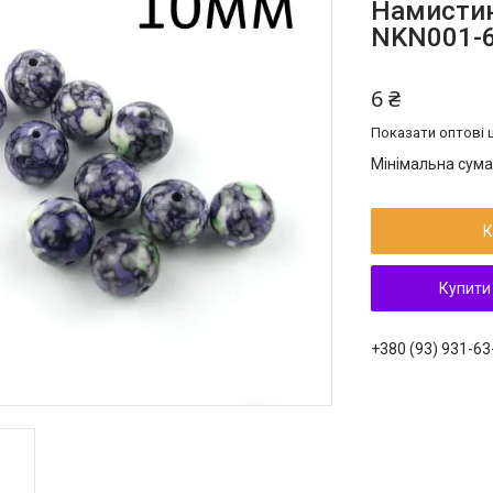
Намистин
NKN001-
6 ₴
Показати оптові ц
Мінімальна сума
К
Купити
+380 (93) 931-63