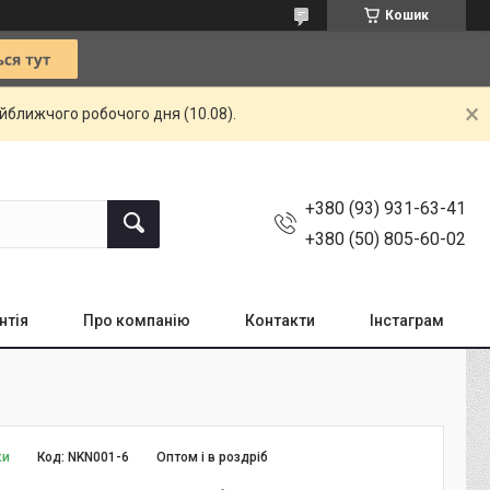
Кошик
айближчого робочого дня (10.08).
+380 (93) 931-63-41
+380 (50) 805-60-02
нтія
Про компанію
Контакти
Інстаграм
ки
Код:
NKN001-6
Оптом і в роздріб