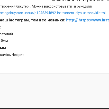
творення біжутерії. Можна використовувати і в рукоділлі.
://megabuy.com.ua/ua/p1248394892-instrument-dlya-ustanovki.html
 наш інстаграм, там все новинки:
http:// https://www.i
и
:
олетовий
 10мм
1мм
 камінь Нефрит