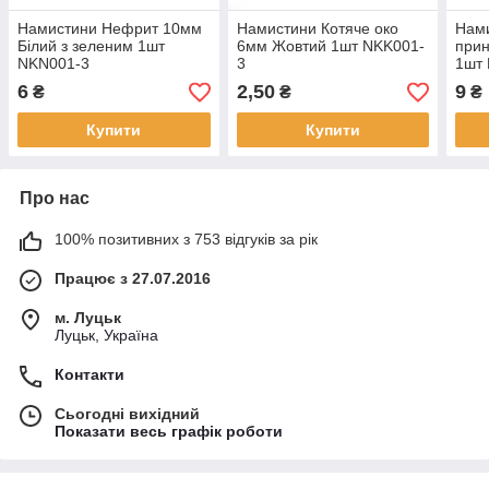
Намистини Нефрит 10мм
Намистини Котяче око
Нами
Білий з зеленим 1шт
6мм Жовтий 1шт NKK001-
при
NKN001-3
3
1шт
6
2,50
9
₴
₴
₴
Купити
Купити
Про нас
100% позитивних з 753 відгуків за рік
Працює з 27.07.2016
м. Луцьк
Луцьк, Україна
Контакти
Сьогодні вихідний
Показати весь графік роботи