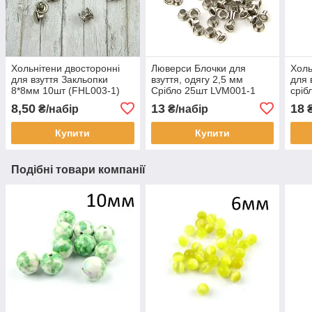
Хольнітени двосторонні
Люверси Блочки для
Холь
для взуття Закльопки
взуття, одягу 2,5 мм
для 
8*8мм 10шт (FHL003-1)
Срібло 25шт LVM001-1
сріб
(FHL
8,50
13
18
₴/набір
₴/набір
₴
Купити
Купити
Подібні товари компанії