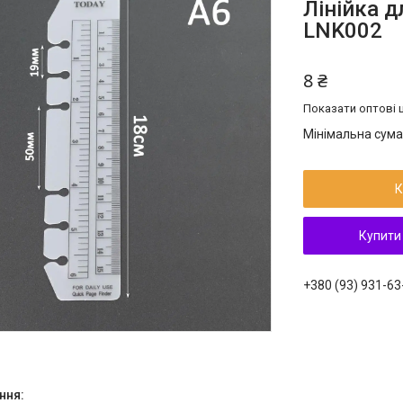
Лінійка 
LNK002
8 ₴
Показати оптові ц
Мінімальна сума
К
Купити
+380 (93) 931-63