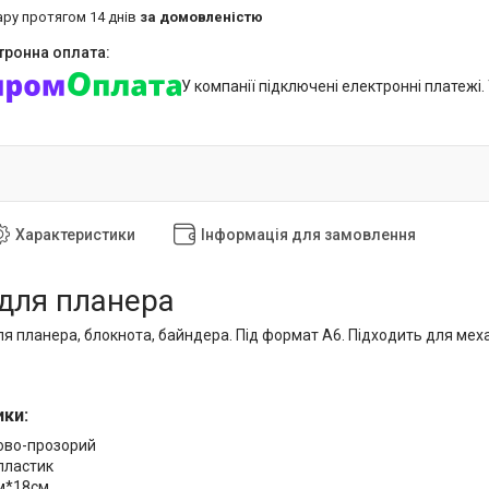
ару протягом 14 днів
за домовленістю
У компанії підключені електронні платежі
Характеристики
Інформація для замовлення
 для планера
для планера, блокнота, байндера. Під формат А6. Підходить для меха
ки:
тово-прозорий
пластик
см*18см