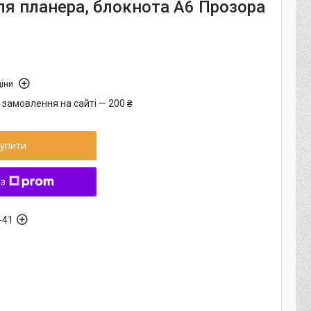
для планера, блокнота А6 Прозора
іни
 замовлення на сайті — 200 ₴
упити
 з
-41