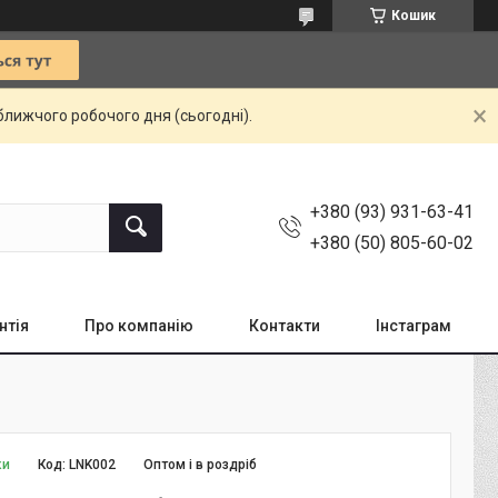
Кошик
ближчого робочого дня (сьогодні).
+380 (93) 931-63-41
+380 (50) 805-60-02
нтія
Про компанію
Контакти
Інстаграм
ки
Код:
LNK002
Оптом і в роздріб