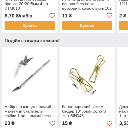
бронза 20*20*5мм 4 шт
основа біла верх
12*1
KTM010
прозорий, самоклеючі 102
куточка КDF002-1
6,70
11
2
₴/набір
₴
₴
Купити
Купити
Подібні товари компанії
Набір ніж канцелярський
Канцелярський зажим,
Деко
макетний скальпель
біндер 13*55мм Золото
накл
срібло 1 шт + змінні леза
1шт BIN046
1шт
10 шт INR026
63
15
3,5
₴
₴