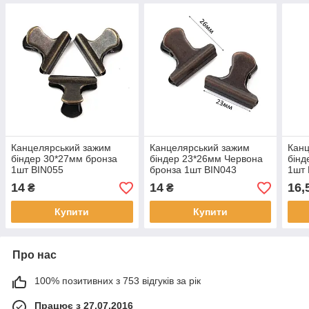
Канцелярський зажим
Канцелярський зажим
Канц
біндер 30*27мм бронза
біндер 23*26мм Червона
бінд
1шт BIN055
бронза 1шт BIN043
1шт 
14
14
16,
₴
₴
Купити
Купити
Про нас
100% позитивних з 753 відгуків за рік
Працює з 27.07.2016