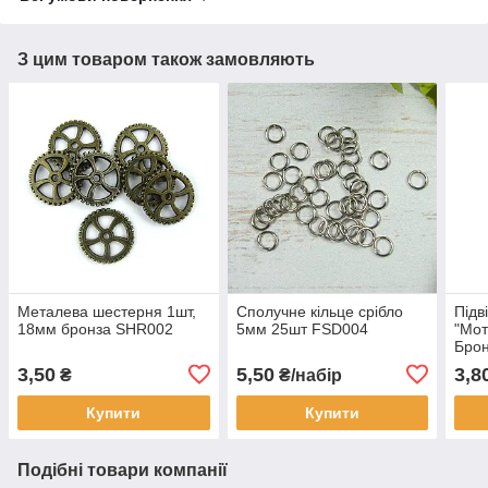
З цим товаром також замовляють
Металева шестерня 1шт,
Сполучне кільце срібло
Підв
18мм бронза SHR002
5мм 25шт FSD004
"Мот
Бро
3,50
5,50
3,8
₴
₴/набір
Купити
Купити
Подібні товари компанії