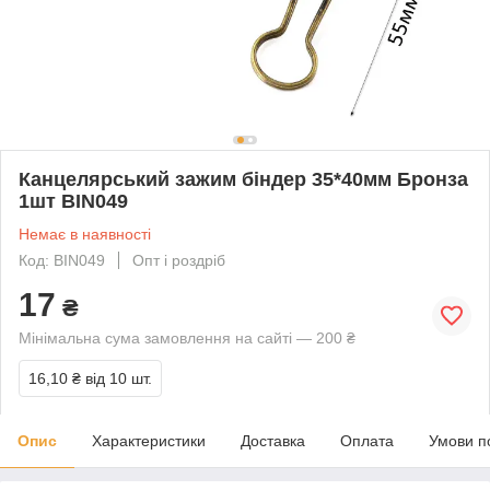
Канцелярський зажим біндер 35*40мм Бронза
1шт BIN049
Немає в наявності
Код: BIN049
Опт і роздріб
17
₴
Мінімальна сума замовлення на сайті — 200 ₴
16,10 ₴
від 10 шт.
Опис
Характеристики
Доставка
Оплата
Умови п