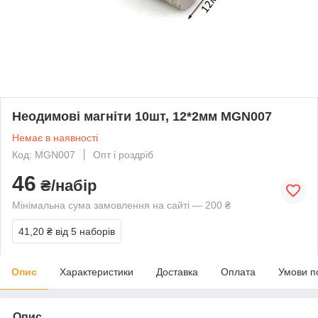
Неодимові магніти 10шт, 12*2мм MGN007
Немає в наявності
Код: MGN007
Опт і роздріб
46
₴/набір
Мінімальна сума замовлення на сайті — 200 ₴
41,20 ₴
від 5 наборів
Опис
Характеристики
Доставка
Оплата
Умови п
Опис