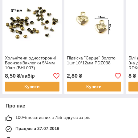
Хольнітени односторонні
Підвіска "Серце" Золото
Білі
БронзовіЗаклепки 5*4мм
1шт 10*12мм PDZ038
(на 
10шт (BHL007)
RDK
8,50
2,80
8
₴/набір
₴
₴
Купити
Купити
Про нас
100% позитивних з 755 відгуків за рік
Працює з 27.07.2016