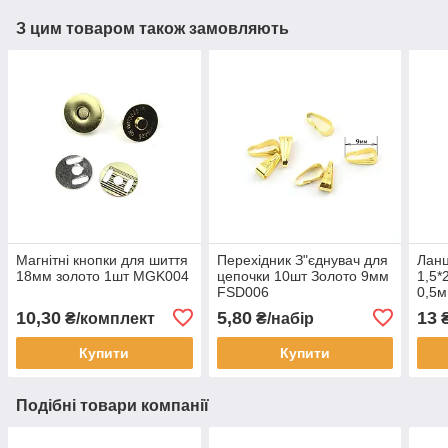
З цим товаром також замовляють
Магнітні кнопки для шиття
Перехідник З"єднувач для
Лан
18мм золото 1шт MGK004
цепочки 10шт Золото 9мм
1,5*
FSD006
0,5
10,30
5,80
13
₴/комплект
₴/набір
Купити
Купити
Подібні товари компанії