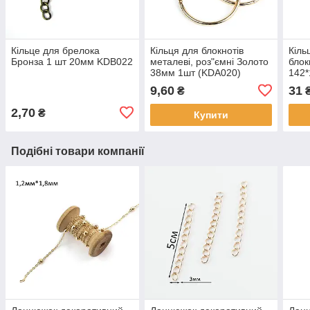
Кільце для брелока
Кільця для блокнотів
Кіль
Бронза 1 шт 20мм KDB022
металеві, роз"ємні Золото
блок
38мм 1шт (KDA020)
142*
KMX
9,60
31
₴
2,70
₴
Купити
Подібні товари компанії