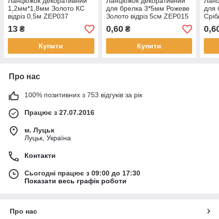
Ланцюжок декоративний
Ланцюжок декоративний
Лан
1,2мм*1,8мм Золото КС
для брелка 3*5мм Рожеве
для 
відріз 0,5м ZEP037
Золото відріз 5см ZEP015
Сріб
13
0,60
0,6
₴
₴
Купити
Купити
Про нас
100% позитивних з 753 відгуків за рік
Працює з 27.07.2016
м. Луцьк
Луцьк, Україна
Контакти
Сьогодні працює з 09:00 до 17:30
Показати весь графік роботи
Про нас