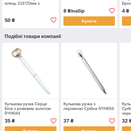
кілець 216*20мм з
Бро
кріпленням закльопки
8
4
₴/набір
₴
KMX011
50
₴
Купити
Подібні товари компанії
Кулькова ручка Серце
Кулькова ручка з
Куль
Біла з рожевим золотом
перлиною Срібна RYH056
Сріб
RYH044
чорн
35
37
32
₴
₴