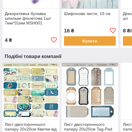
Декоративна булавка
Шифонове листя, 10 см
Деко
шпильки фіолетова 1шт
шт.
7мм*31мм MSH001
16
8
₴
₴/
4
₴
Купити
Подібні товари компанії
Лист двостороннього
Лист двостороннього
Лист
паперу 20х20см Квитки від
паперу 20х20см Tag-Pad
папе