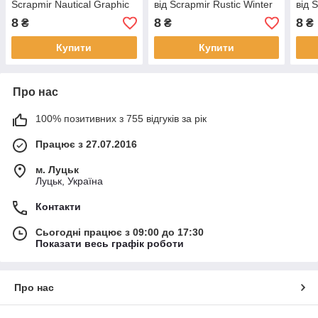
Scrapmir Nautical Graphic
від Scrapmir Rustic Winter
від 
1шт SM5700026
1шт SM2100013
SM5
8
8
8
₴
₴
₴
Купити
Купити
Про нас
100% позитивних з 755 відгуків за рік
Працює з 27.07.2016
м. Луцьк
Луцьк, Україна
Контакти
Сьогодні працює з 09:00 до 17:30
Показати весь графік роботи
Про нас