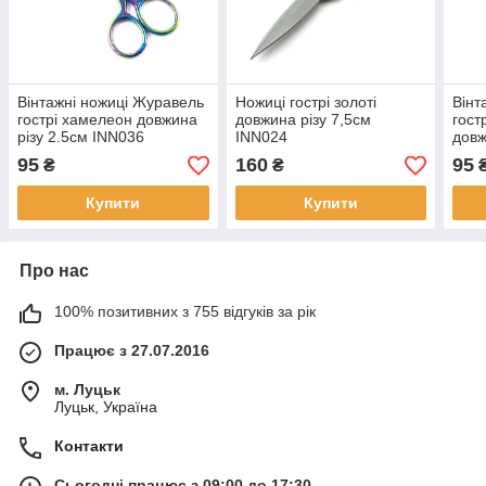
Вінтажні ножиці Журавель
Ножиці гострі золоті
Вінт
гострі хамелеон довжина
довжина різу 7,5cм
гост
різу 2.5см INN036
INN024
довж
INN
95
160
95
₴
₴
Купити
Купити
Про нас
100% позитивних з 755 відгуків за рік
Працює з 27.07.2016
м. Луцьк
Луцьк, Україна
Контакти
Сьогодні працює з 09:00 до 17:30