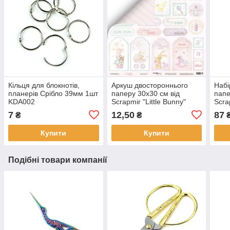
Кільця для блокнотів,
Аркуш двостороннього
Набі
планерів Срібло 39мм 1шт
паперу 30х30 см від
папе
KDA002
Scrapmir "Little Bunny"
Scra
картки 2 — 1 шт.
SM3
7
12,50
87
₴
₴
SM2400010
Купити
Купити
Подібні товари компанії