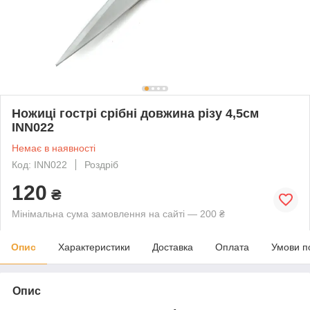
Ножиці гострі срібні довжина різу 4,5см
INN022
Немає в наявності
Код: INN022
Роздріб
120
₴
Мінімальна сума замовлення на сайті — 200 ₴
Опис
Характеристики
Доставка
Оплата
Умови п
Опис