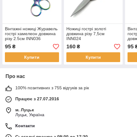
Вінтажні ножиці Журавель
Ножиці гострі золоті
Вінт
гострі хамелеон довжина
довжина різу 7,5cм
гост
різу 2.5см INN036
INN024
довж
INN
95
160
95
₴
₴
Купити
Купити
Про нас
100% позитивних з 755 відгуків за рік
Працює з 27.07.2016
м. Луцьк
Луцьк, Україна
Контакти
Сьогодні працює з 09:00 до 17:30