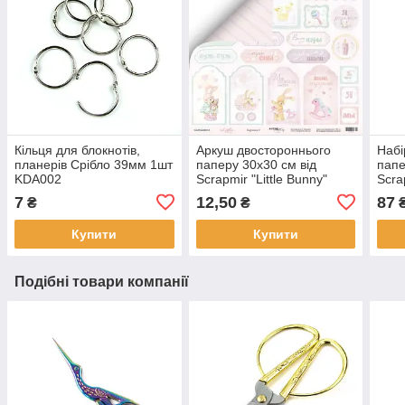
Кільця для блокнотів,
Аркуш двостороннього
Набі
планерів Срібло 39мм 1шт
паперу 30х30 см від
папе
KDA002
Scrapmir "Little Bunny"
Scra
картки 2 — 1 шт.
SM3
7
12,50
87
₴
₴
SM2400010
Купити
Купити
Подібні товари компанії