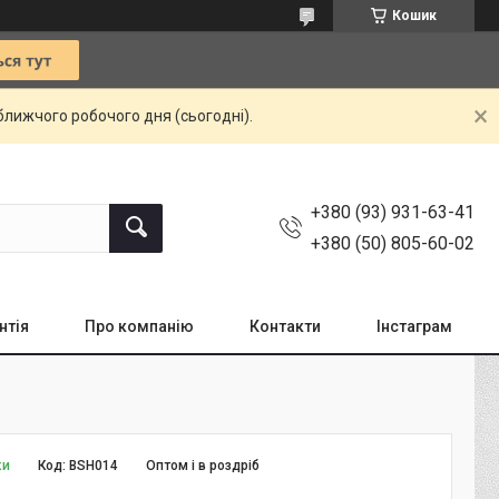
Кошик
ближчого робочого дня (сьогодні).
+380 (93) 931-63-41
+380 (50) 805-60-02
нтія
Про компанію
Контакти
Інстаграм
ки
Код:
BSH014
Оптом і в роздріб