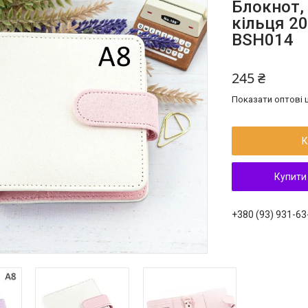
Блокнот, 
кільця 2
BSH014
245 ₴
Показати оптові ц
К
Купити
+380 (93) 931-63