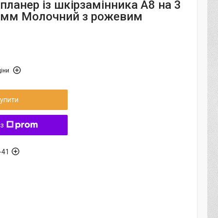
планер із шкірзамінника А8 на 3
0мм Молочний з рожевим
іни
упити
 з
-41