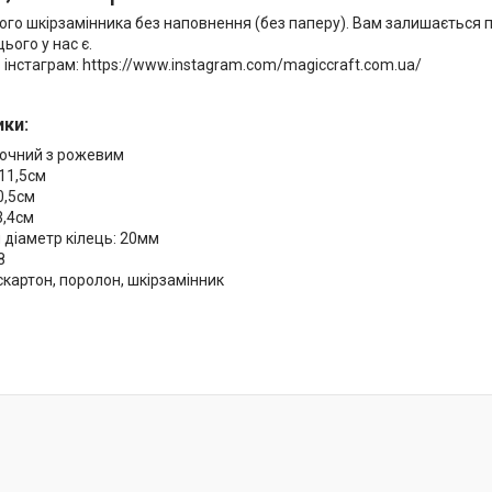
ного шкірзамінника без наповнення (без паперу). Вам залишається п
ього у нас є.
 інстаграм: https://www.instagram.com/magiccraft.com.ua/
ки:
лочний з рожевим
11,5см
0,5см
3,4см
 діаметр кілець: 20мм
8
скартон, поролон, шкірзамінник