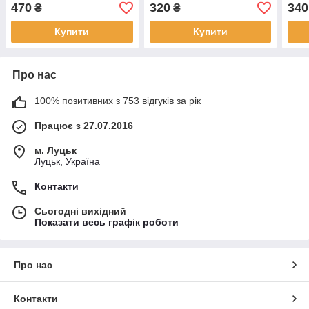
блиском BSH006
BSH036
мар
470
320
340
₴
₴
Купити
Купити
Про нас
100% позитивних з 753 відгуків за рік
Працює з 27.07.2016
м. Луцьк
Луцьк, Україна
Контакти
Сьогодні вихідний
Показати весь графік роботи
Про нас
Контакти