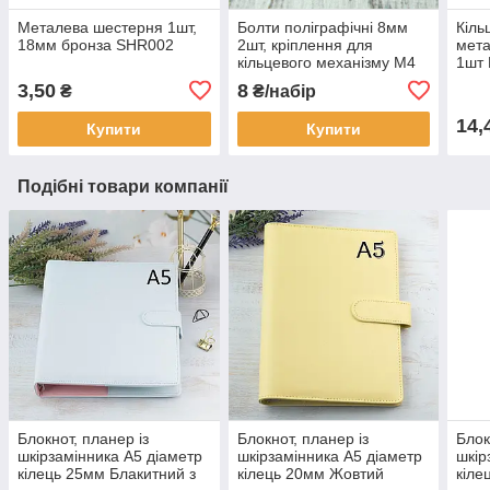
Металева шестерня 1шт,
Болти поліграфічні 8мм
Кіль
18мм бронза SHR002
2шт, кріплення для
мета
кільцевого механізму М4
1шт
Срібло (BLT006)
3,50
8
₴
₴/набір
14,
Купити
Купити
Подібні товари компанії
Блокнот, планер із
Блокнот, планер із
Блок
шкірзамінника А5 діаметр
шкірзамінника А5 діаметр
шкір
кілець 25мм Блакитний з
кілець 20мм Жовтий
кіле