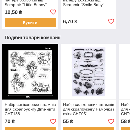
Scrapmir "Little Bunny"
Scrapmir "Smile Baby"
картки 2 — 1 шт.
конверти 1шт SM3400020
12,50
₴
SM2400010
6,70
₴
Купити
Подібні товари компанії
Набір силіконових штампів
Набір силіконових штампів
Набі
для скрапбукінгу Діти-квіти
для скрапбукінгу Рамочки і
для 
CHT188
квіти CHT051
CHT
70
55
58
₴
₴