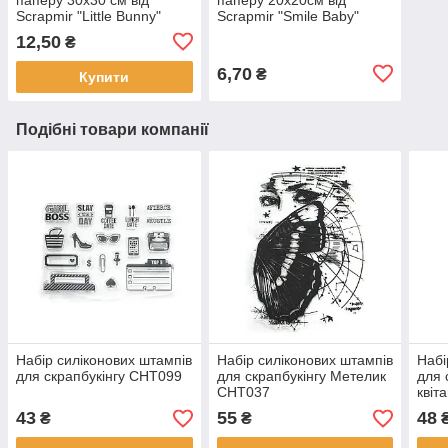
Scrapmir "Little Bunny"
Scrapmir "Smile Baby"
картки 2 — 1 шт.
конверти 1шт SM3400020
12,50
₴
SM2400010
6,70
₴
Купити
Подібні товари компанії
Набір силіконових штампів
Набір силіконових штампів
Набі
для скрапбукінгу CHT099
для скрапбукінгу Метелик
для 
CHT037
квіт
43
55
48
₴
₴