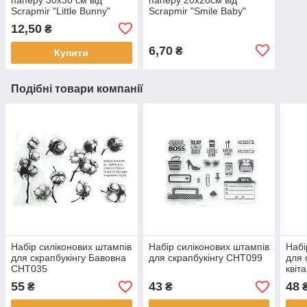
Scrapmir "Little Bunny"
Scrapmir "Smile Baby"
картки 2 — 1 шт.
конверти 1шт SM3400020
12,50
₴
SM2400010
6,70
₴
Купити
Подібні товари компанії
Набір силіконових штампів
Набір силіконових штампів
Набі
для скрапбукінгу Бавовна
для скрапбукінгу CHT099
для 
CHT035
квіт
55
43
48
₴
₴