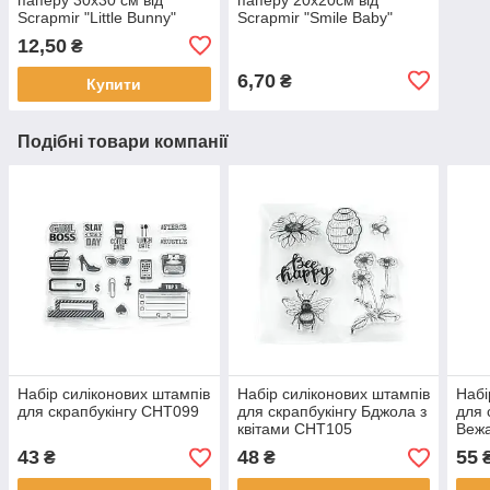
Scrapmir "Little Bunny"
Scrapmir "Smile Baby"
картки 2 — 1 шт.
конверти 1шт SM3400020
12,50
₴
SM2400010
6,70
₴
Купити
Подібні товари компанії
Набір силіконових штампів
Набір силіконових штампів
Набі
для скрапбукінгу CHT099
для скрапбукінгу Бджола з
для 
квітами CHT105
Веж
43
48
55
₴
₴