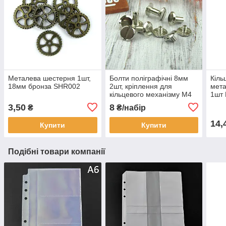
Металева шестерня 1шт,
Болти поліграфічні 8мм
Кіль
18мм бронза SHR002
2шт, кріплення для
мета
кільцевого механізму М4
1шт
Срібло (BLT006)
3,50
8
₴
₴/набір
14,
Купити
Купити
Подібні товари компанії