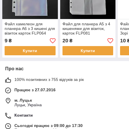
Файл хамелеон для
Файл для планера А5 з 4
Файл
планера А6 з 3 кишені для
кишенями для візиток,
план
візиток карток FLP064
карток FLP081
Зорі
візи
9
20
10
₴
₴
Купити
Купити
Про нас
100% позитивних з 755 відгуків за рік
Працює з 27.07.2016
м. Луцьк
Луцьк, Україна
Контакти
Сьогодні працює з 09:00 до 17:30