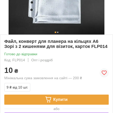
Файл, конверт для планера на кільцях А6
Зорі з 2 кишенями для візиток, карток FLP014
Готово до відправки
Код: FLP014
Опт і роздріб
10
₴
Мінімальна сума замовлення на сайті — 200 ₴
9 ₴
від 10 шт.
Купити
або