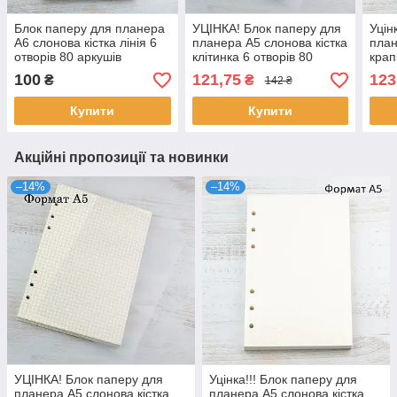
Блок паперу для планера
УЦІНКА! Блок паперу для
Уцін
А6 слонова кістка лінія 6
планера А5 слонова кістка
план
отворів 80 аркушів
клітинка 6 отворів 80
крап
BDP014
аркушів (ЗІГНУТИЙ
6 от
100
121,75
123
₴
₴
142 ₴
ПАПІР) BDP002а
BDP
Купити
Купити
Акційні пропозиції та новинки
–14%
–14%
УЦІНКА! Блок паперу для
Уцінка!!! Блок паперу для
планера А5 слонова кістка
планера А5 слонова кістка