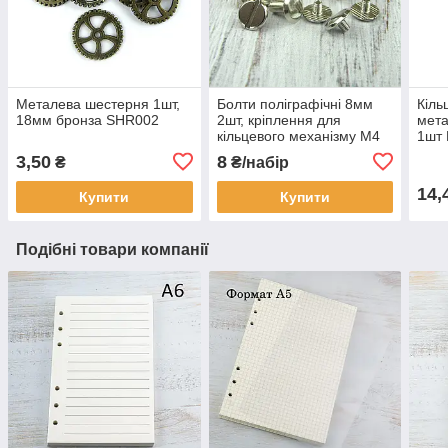
Металева шестерня 1шт,
Болти поліграфічні 8мм
Кіль
18мм бронза SHR002
2шт, кріплення для
мета
кільцевого механізму М4
1шт
Срібло (BLT006)
3,50
8
₴
₴/набір
14,
Купити
Купити
Подібні товари компанії