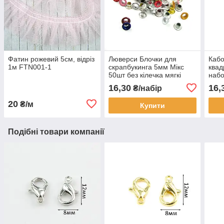
Фатин рожевий 5см, відріз
Люверси Блочки для
Кабо
1м FTN001-1
скрапбукинга 5мм Мікс
квад
50шт без кілечка мягкі
набо
LVМ004
16,30
16,
₴/набір
20
₴/м
Купити
Подібні товари компанії