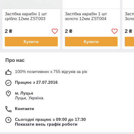
Застібка карабін 1 шт
Застібка карабін 1 шт
Заст
срібло 12мм ZST003
золото 12мм ZST004
Зол
2
2
2
₴
₴
₴
Купити
Купити
Про нас
100% позитивних з 755 відгуків за рік
Працює з 27.07.2016
м. Луцьк
Луцьк, Україна
Контакти
Сьогодні працює з 09:00 до 17:30
Показати весь графік роботи