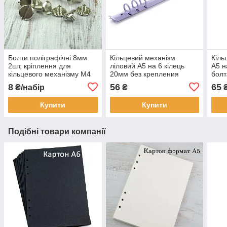
Болти поліграфічні 8мм
Кільцевий механізм
Кіль
2шт, кріплення для
ліловий А5 на 6 кілець
А5 н
кільцевого механізму М4
20мм без крепления
бол
Срібло (BLT006)
KMX059
8
56
65
₴/набір
₴
Купити
Купити
Подібні товари компанії