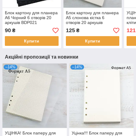
Блок картону для планера
Блок картону для планера
УЦІН
А6 Чорний 6 отворів 20
А5 слонова кістка 6
план
аркушів BDP021
отворів 20 аркушів
кліт
BDP003
арку
90
125
121
₴
₴
ПАП
Купити
Купити
Акційні пропозиції та новинки
–14%
–14%
УЦІНКА! Блок паперу для
Уцінка!!! Блок паперу для