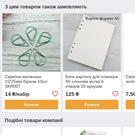
З цим товаром також замовляють
Скрепка маленька
Блок картону для планера
Скрі
15*25мм бірюза 10шт
А5 слонова кістка 6
золо
SKR007
отворів 20 аркушів
BDP003
14
125
7,5
₴/набір
₴
Купити
Купити
Подібні товари компанії