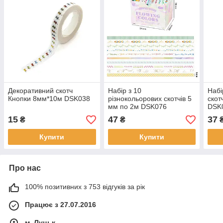
Декоративний скотч
Набір з 10
Набі
Кнопки 8мм*10м DSK038
різнокольорових скотчів 5
скот
мм по 2м DSK076
DSK
15
47
37
₴
₴
Купити
Купити
Про нас
100% позитивних з 753 відгуків за рік
Працює з 27.07.2016
м. Луцьк