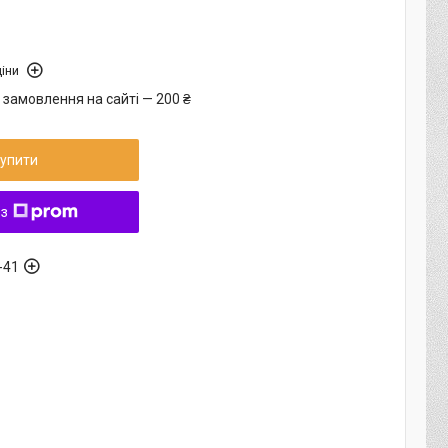
іни
 замовлення на сайті — 200 ₴
упити
 з
-41