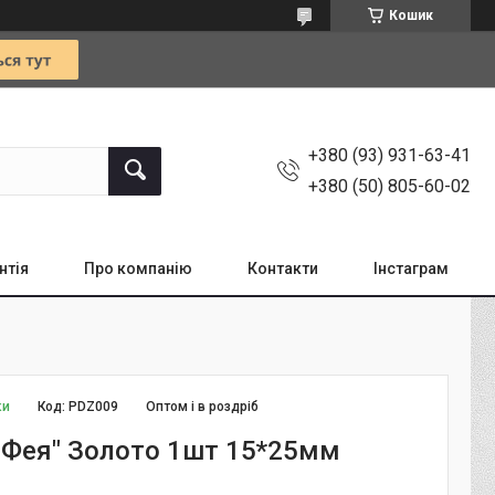
Кошик
+380 (93) 931-63-41
+380 (50) 805-60-02
нтія
Про компанію
Контакти
Інстаграм
ки
Код:
PDZ009
Оптом і в роздріб
 "Фея" Золото 1шт 15*25мм