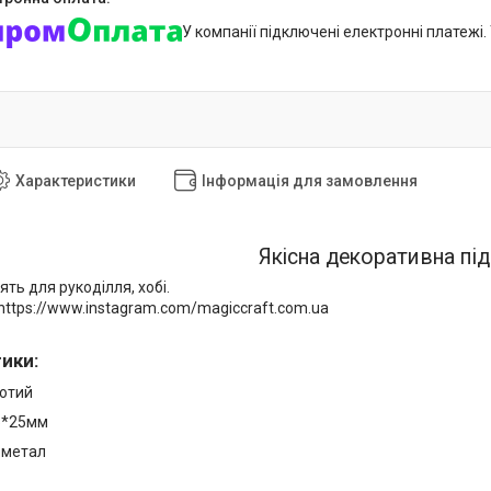
У компанії підключені електронні платежі
Характеристики
Інформація для замовлення
Якісна декоративна під
ять для рукоділля, хобі.
https://www.instagram.com/magiccraft.com.ua
тики
:
лотий
15*25мм
 метал