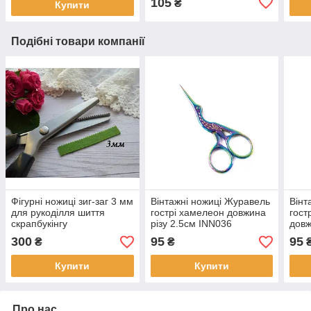
105
₴
Купити
Подібні товари компанії
Фігурні ножиці зиг-заг 3 мм
Вінтажні ножиці Журавель
Вінт
для рукоділля шиття
гострі хамелеон довжина
гост
скрапбукінгу
різу 2.5см INN036
довж
INN
300
95
95
₴
₴
Купити
Купити
Про нас