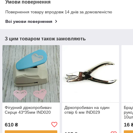
Умови повернення
Повернення товару впродовж 14 днів за домовленістю
Всі умови повернення
З цим товаром також замовляють
Фігурний діркопробивач
Діркопробивач на один
Брад
Серце 43*35мм IND020
отвір 6 мм IND029
руко
10ш
610
16
₴
₴