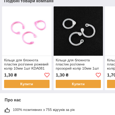
Подібні товари компанії
Кільце для блокнота
Кільце для блокнота
Кіль
пластик роз'ємне рожевий
пластик роз'ємне
плас
колір 10мм 1шт KDA081
прозорий колір 10мм 1шт
колі
KDA082
1,30
1,30
1,7
₴
₴
Купити
Купити
Про нас
100% позитивних з 755 відгуків за рік