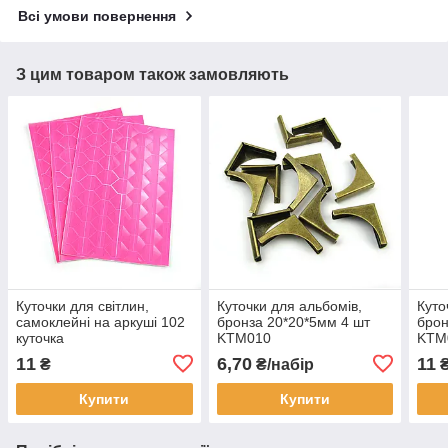
Всі умови повернення
З цим товаром також замовляють
Куточки для світлин,
Куточки для альбомів,
Куто
самоклейні на аркуші 102
бронза 20*20*5мм 4 шт
брон
куточка
KTM010
KTM
11
6,70
11
₴
₴/набір
₴
Купити
Купити