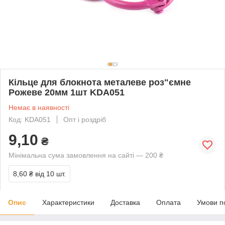
Кільце для блокнота металеве роз"ємне
Рожеве 20мм 1шт KDA051
Немає в наявності
Код: KDA051
Опт і роздріб
9,10
₴
Мінімальна сума замовлення на сайті — 200 ₴
8,60 ₴
від 10 шт.
Опис
Характеристики
Доставка
Оплата
Умови п