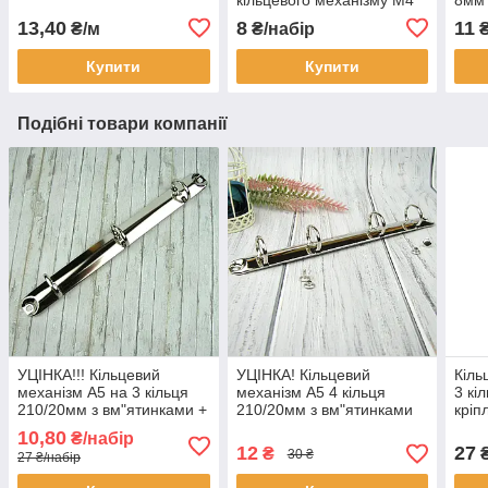
Срібло (BLT006)
13,40
8
11
₴/м
₴/набір
₴
Купити
Купити
Подібні товари компанії
УЦІНКА!!! Кільцевий
УЦІНКА! Кільцевий
Кіль
механізм А5 на 3 кільця
механізм А5 4 кільця
3 кі
210/20мм з вм"ятинками +
210/20мм з вм"ятинками
кріп
заклепки KMB007
царапинами + заклепки
(KM
10,80
₴/набір
KMB019
12
27
₴
₴
30 ₴
27 ₴/набір