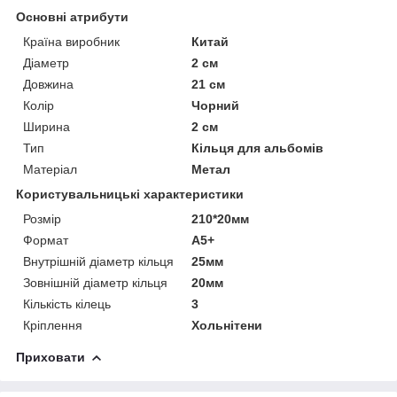
Основні атрибути
Країна виробник
Китай
Діаметр
2 см
Довжина
21 см
Колір
Чорний
Ширина
2 см
Тип
Кільця для альбомів
Матеріал
Метал
Користувальницькі характеристики
Розмір
210*20мм
Формат
А5+
Внутрішній діаметр кільця
25мм
Зовнішній діаметр кільця
20мм
Кількість кілець
3
Кріплення
Хольнітени
Приховати