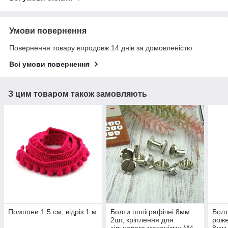
Умови повернення
Повернення товару впродовж 14 днів за домовленістю
Всі умови повернення
З цим товаром також замовляють
Помпони 1,5 см, відріз 1 м
Болти поліграфічні 8мм
Болт
2шт, кріплення для
роже
кільцевого механізму М4
8мм