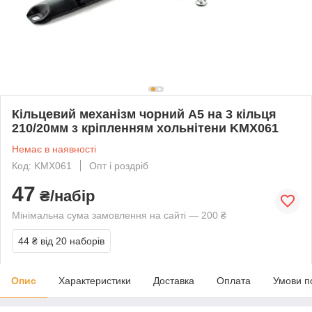
Кільцевий механізм чорний А5 на 3 кільця
210/20мм з кріпленням хольнітени KMX061
Немає в наявності
Код: KMX061
Опт і роздріб
47
₴/набір
Мінімальна сума замовлення на сайті — 200 ₴
44 ₴
від 20 наборів
Опис
Характеристики
Доставка
Оплата
Умови п