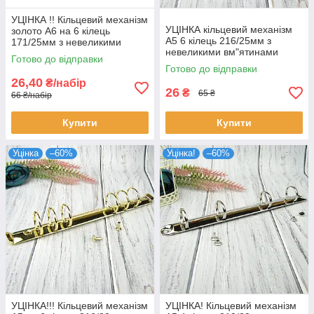
УЦІНКА !! Кільцевий механізм
УЦІНКА кільцевий механізм
золото А6 на 6 кілець
А5 6 кілець 216/25мм з
171/25мм з невеликими
невеликими вм"ятинами
вмятинами царапинами +
Готово до відправки
царапинами + заклепки
заклепки KMB004
Готово до відправки
KMB002
26,40
₴/набір
26
₴
65 ₴
66 ₴/набір
Купити
Купити
Уцінка
–60%
Уцінка!
–60%
УЦІНКА!!! Кільцевий механізм
УЦІНКА! Кільцевий механізм