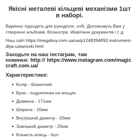
Якісні металеві кільцеві механізми 1шт
в наборі.
Відмінно підходять для рукоділля, хобі. Допоможуть Вам у
створенні альбомів, блокнотрв, зберіганні документів і т. д.
Наш сайт
https://megabuy.com.ua/ua/p1248394892-instrument-
dlya-ustanovki.html
Заходьте на наш інстаграм, там
новинки:
http:// https://www.instagram.com/magic
craft.com.ua/
Характеристики
:
Колір - блакитний
Брак - подряпинки на кільцях
Довжина - 171мм
Ширина - 20мм
Внутрішній діаметр - 20мм
Зовнішній діаметр - 25мм
Кількість кілець - 6шт