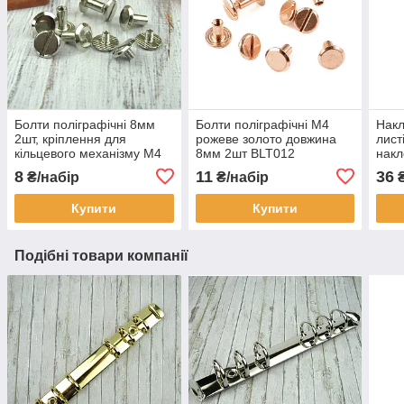
Болти поліграфічні 8мм
Болти поліграфічні М4
Накл
2шт, кріплення для
рожеве золото довжина
лист
кільцевого механізму М4
8мм 2шт BLT012
накл
Срібло (BLT006)
8
11
36
₴/набір
₴/набір
Купити
Купити
Подібні товари компанії