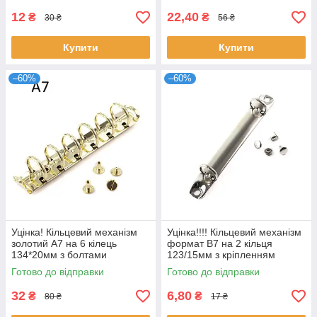
12
22,40
₴
₴
30 ₴
56 ₴
Купити
Купити
–60%
–60%
Уцінка! Кільцевий механізм
Уцінка!!!! Кільцевий механізм
золотий А7 на 6 кілець
формат В7 на 2 кільця
134*20мм з болтами
123/15мм з кріпленням
потертості\вм'ятини KMB047
(невеликі вм'ятини) KMB049
Готово до відправки
Готово до відправки
32
6,80
₴
₴
80 ₴
17 ₴