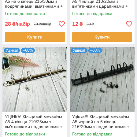
А5 на 6 кілець 216/30мм з
А5 4 кільця 210/20мм з
подряпинами, вмятинками +
вм"ятинками царапинами +
заклепки KMB017
заклепки KMB019
Готово до відправки
Готово до відправки
28
12
₴/набір
₴
70 ₴/набір
30 ₴
Купити
Купити
Уцінка!
–60%
Уцінка!
–60%
УЦІНКА! Кільцевий механізм
Уцінка!!! Кільцевий механізм
А5 4 кільця 210/25мм з
А5 чорний на 6 кілець
вм'ятинками подряпинами +
216*20мм з подряпинками +
заклепки KMB016
заклепки KMB014
Готово до відправки
Готово до відправки