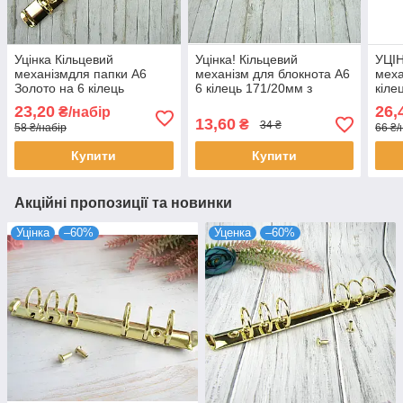
Уцінка Кільцевий
Уцінка! Кільцевий
УЦІН
механізмдля папки А6
механізм для блокнота А6
меха
Золото на 6 кілець
6 кілець 171/20мм з
кіле
171/20мм з подряпинами,
вмятинками
неве
23,20
26,
₴/набір
вмятинками + заклепки
подряпинками + заклепки
+ за
13,60
₴
34 ₴
58 ₴/набір
66 ₴/
KMB010
KMB023
Купити
Купити
Акційні пропозиції та новинки
Уцінка
–60%
Уценка
–60%