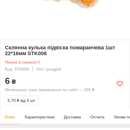
Склянна кулька підвіска помаранчева 1шт
22*16мм STK006
Немає в наявності
Код: STK006
Опт і роздріб
6
₴
Мінімальна сума замовлення на сайті — 200 ₴
5,70 ₴
від 5 шт.
Опис
Характеристики
Доставка
Оплата
Умови п