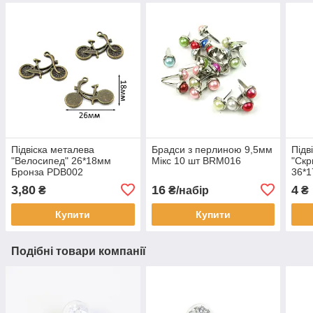
Підвіска металева
Брадси з перлиною 9,5мм
Підв
"Велосипед" 26*18мм
Мікс 10 шт BRM016
"Скр
Бронза PDB002
36*
3,80
16
4
₴
₴/набір
₴
Купити
Купити
Подібні товари компанії