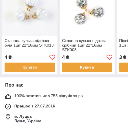
Склянна кулька підвіска
Склянна кулька підвіска
Підв
біла 1шт 22*16мм STK013
срібний 1шт 22*16мм
1шт
STK008
4
4
3
₴
₴
₴
Купити
Купити
Про нас
100% позитивних з 755 відгуків за рік
Працює з 27.07.2016
м. Луцьк
Луцьк, Україна