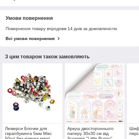
Умови повернення
Повернення товару впродовж 14 днів за домовленістю
Всі умови повернення
З цим товаром також замовляють
Люверси Блочки для
Аркуш двостороннього
Шифо
скрапбукинга 5мм Мікс
паперу 30х30 см від
перс
50шт без кілечка мягкі
Scrapmir "Little Bunny"