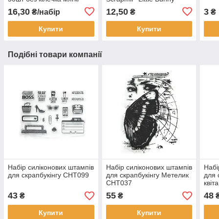
LVМ004
картки 2 — 1 шт.
16,30
12,50
3
₴/набір
₴
₴
SM2400010
Купити
Купити
Подібні товари компанії
Набір силіконових штампів
Набір силіконових штампів
Набі
для скрапбукінгу CHT099
для скрапбукінгу Метелик
для 
CHT037
квіт
43
55
48
₴
₴
Купити
Купити