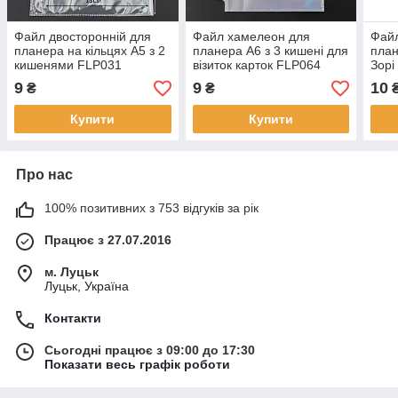
Файл двосторонній для
Файл хамелеон для
Файл
планера на кільцях А5 з 2
планера А6 з 3 кишені для
план
кишенями FLP031
візиток карток FLP064
Зорі
візи
9
9
10
₴
₴
Купити
Купити
Про нас
100% позитивних з 753 відгуків за рік
Працює з 27.07.2016
м. Луцьк
Луцьк, Україна
Контакти
Сьогодні працює з 09:00 до 17:30
Показати весь графік роботи