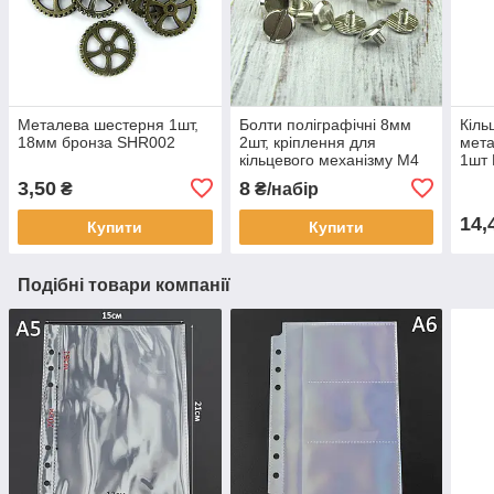
Металева шестерня 1шт,
Болти поліграфічні 8мм
Кіль
18мм бронза SHR002
2шт, кріплення для
мета
кільцевого механізму М4
1шт
Срібло (BLT006)
3,50
8
₴
₴/набір
14,
Купити
Купити
Подібні товари компанії