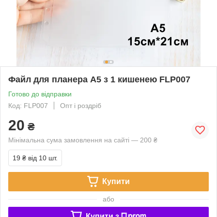
Файл для планера А5 з 1 кишенею FLP007
Готово до відправки
Код: FLP007
Опт і роздріб
20
₴
Мінімальна сума замовлення на сайті — 200 ₴
19 ₴
від 10 шт.
Купити
або
Купити з