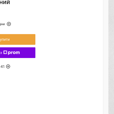
ний
іни
упити
 з
-41