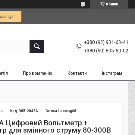
Кошик
+380 (93) 931-63-41
+380 (50) 805-60-02
нтія
Про компанію
Контакти
Інстаграм
ки
Код:
D85-2042A
Оптом і в роздріб
A Цифровий Вольтметр +
р для змінного струму 80-300В