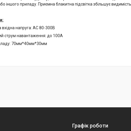
бо іншого приладу. Приємна блакитна підсвітка збільшує видиміст
и:
 вхідна напруга: АС 80-300В
й струм навантаження: до 100А
иладу: 70мм*40мм*30мм
Графік роботи