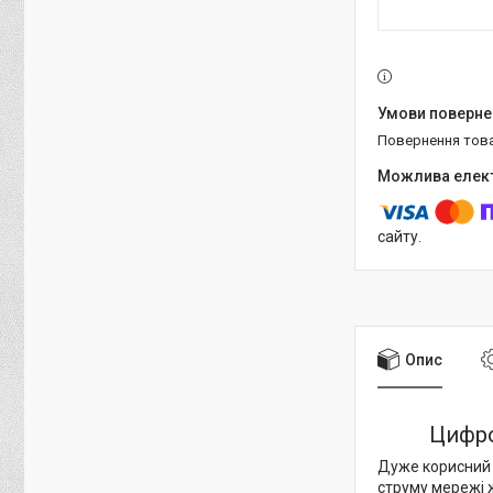
повернення тов
сайту.
Опис
Цифро
Дуже корисний 
струму мережі 