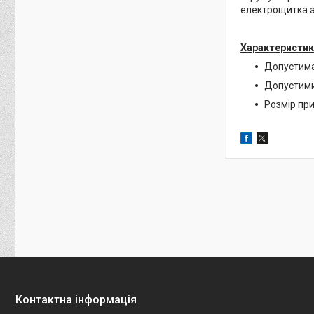
електрощитка а
Характеристик
Допустима
Допустими
Розмір пр