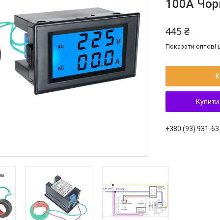
100А Чор
445 ₴
Показати оптові ц
К
Купити
+380 (93) 931-63