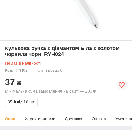
Кулькова ручка з діамантом Біла з золотом
чорнила чорні RYH024
Немає в наявності
Код: RYH024
Опт і роздріб
37
₴
Мінімальна сума замовлення на сайті — 200 ₴
35 ₴
від 10 шт.
Опис
Характеристики
Доставка
Оплата
Умови п