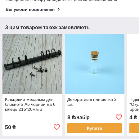
Всі умови повернення
З цим товаром також замовляють
Кільцевий механізм для
Декоративні пляшечки 2
Підв
блокнота А5 чорний на 6
шт.
"Оку
кілець 216*20мм з
Бро
кріпленням закльопки
8
4
₴/набір
₴
KMX011
50
₴
Купити