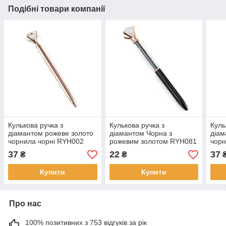
Подібні товари компанії
Кулькова ручка з
Кулькова ручка з
Куль
діамантом рожеве золото
діамантом Чорна з
діам
чорнила чорні RYH002
рожевим золотом RYH081
чорн
37
22
37
₴
₴
Купити
Купити
Про нас
100% позитивних з 753 відгуків за рік