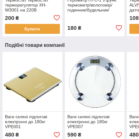
терморегулятор XH-
термометр/вологомір/
ALVI
W3001 на 220В
годинник/будильник/
датч
каленчик
200
108
₴
180
₴
Купити
Подібні товари компанії
Ваги скляні підлогові
Ваги скляні підлогові
Ваги
електронні до 180кг
електронні до 180кг
елек
VPE001
VPE007
VPE
480
590
480
₴
₴