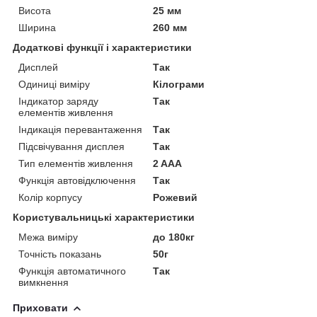
Висота
25 мм
Ширина
260 мм
Додаткові функції і характеристики
Дисплей
Так
Одиниці виміру
Кілограми
Індикатор заряду
Так
елементів живлення
Індикація перевантаження
Так
Підсвічування дисплея
Так
Тип елементів живлення
2 AAA
Функція автовідключення
Так
Колір корпусу
Рожевий
Користувальницькі характеристики
Межа виміру
до 180кг
Точність показань
50г
Функція автоматичного
Так
вимкнення
Приховати