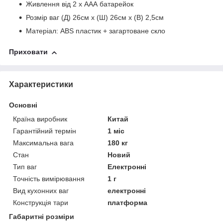
Живлення від 2 х AAА батарейок
Розмір ваг (Д) 26см х (Ш) 26см х (В) 2,5см
Матеріал: ABS пластик + загартоване скло
Приховати
Характеристики
Основні
Країна виробник
Китай
Гарантійний термін
1 міс
Максимальна вага
180 кг
Стан
Новий
Тип ваг
Електронні
Точність вимірювання
1 г
Вид кухонних ваг
електронні
Конструкція тари
платформа
Габаритні розміри