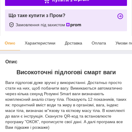
Що таке купити з Пром?
Замовлення під захистом
Опис
Характеристики
Доставка
Оплата
Умови п
Опис
Високоточні підлогові смарт ваги
Ваги підлогові дуже зручні у використанні. Достатньо просто
стати на них, щоб побачити вагу. Вимикаються автоматично
через кілька секунд Розумні Smart ваги визначають
комплексний аналіз стану тіла. Показують 12 показників, таких
як: процентний вміст води та жиру в організмі, вага, індекс
маси тіла, визначає м"язову та кісткову масу тіла. В комплекті
до ваги є інструкція. Скануєте QR-код та встановлюєте
програму "ОКОК", прописуєте свої дані. А далі програма все
Вам підкаже і розкаже)