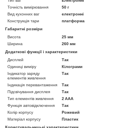
Тип ваг
Електронні
Точність вимірювання
50 г
Вид кухонних ваг
електронні
Конструкція тари
платформа
Габаритні розміри
Висота
25 мм
Ширина
260 мм
Додаткові функції і характеристики
Дисплей
Так
Одиниці виміру
Кілограми
Індикатор заряду
Так
елементів живлення
Індикація перевантаження
Так
Підсвічування дисплея
Так
Тип елементів живлення
2 AAA
Функція автовідключення
Так
Колір корпусу
Рожевий
Матеріал корпусу
Пластик
Користувальницькі характеристики