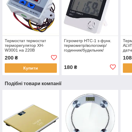
Термостат термостат
Гігрометр HTC-1 з функ.
Терм
терморегулятор XH-
термометр/вологомір/
ALVI
W3001 на 220В
годинник/будильник/
датч
каленчик
200
108
₴
180
₴
Купити
Подібні товари компанії