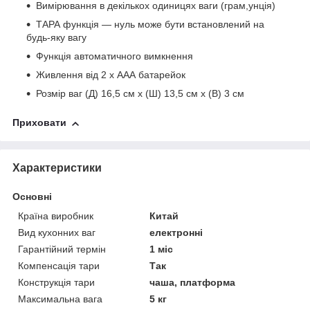
Вимірювання в декількох одиницях ваги (грам,унція)
ТАРА функція — нуль може бути встановлений на
будь-яку вагу
Функція автоматичного вимкнення
Живлення від 2 х AAА батарейок
Розмір ваг (Д) 16,5 см х (Ш) 13,5 см х (В) 3 см
Приховати
Характеристики
Основні
Країна виробник
Китай
Вид кухонних ваг
електронні
Гарантійний термін
1 міс
Компенсація тари
Так
Конструкція тари
чаша, платформа
Максимальна вага
5 кг