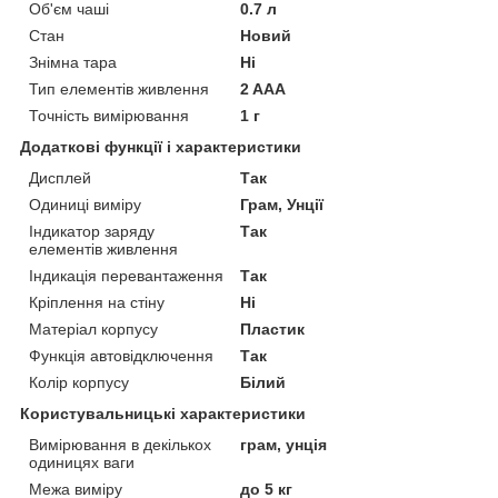
Об'єм чаші
0.7 л
Стан
Новий
Знімна тара
Ні
Тип елементів живлення
2 AAA
Точність вимірювання
1 г
Додаткові функції і характеристики
Дисплей
Так
Одиниці виміру
Грам, Унції
Індикатор заряду
Так
елементів живлення
Індикація перевантаження
Так
Кріплення на стіну
Ні
Матеріал корпусу
Пластик
Функція автовідключення
Так
Колір корпусу
Білий
Користувальницькі характеристики
Вимірювання в декількох
грам, унція
одиницях ваги
Межа виміру
до 5 кг