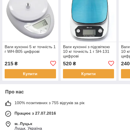
Ваги кухонні 5 кг точність 1
Ваги кухонні з підсвіткою
Ваги
г WH-B05 цифрові
10 кг точність 1 г SH-131
10 к
цифрові
циф
215
520
240
₴
₴
Купити
Купити
Про нас
100% позитивних з 755 відгуків за рік
Працює з 27.07.2016
м. Луцьк
Луцьк, Україна