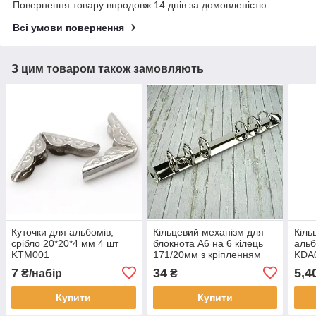
Повернення товару впродовж 14 днів за домовленістю
Всі умови повернення
З цим товаром також замовляють
Куточки для альбомів,
Кільцевий механізм для
Кіль
срібло 20*20*4 мм 4 шт
блокнота А6 на 6 кілець
альб
KTM001
171/20мм з кріпленням
KDA
заклепки KMX002
7
34
5,4
₴/набір
₴
Купити
Купити