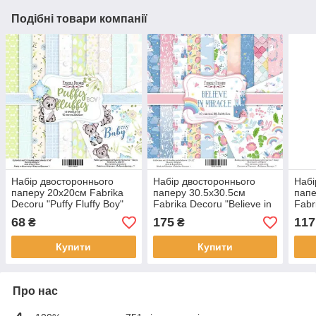
Подібні товари компанії
Набір двостороннього
Набір двостороннього
Набі
паперу 20х20см Fabrika
паперу 30.5х30.5см
папе
Decoru "Puffy Fluffy Boy"
Fabrika Decoru "Believe in
Fabr
11 листів FDSP-02059
miracle" 11 листів FDSP-
sparr
68
175
117
₴
₴
01042
FDS
Купити
Купити
Про нас