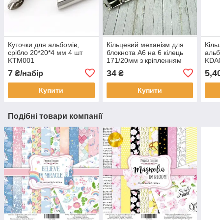
Куточки для альбомів,
Кільцевий механізм для
Кіль
срібло 20*20*4 мм 4 шт
блокнота А6 на 6 кілець
альб
KTM001
171/20мм з кріпленням
KDA
заклепки KMX002
7
34
5,4
₴/набір
₴
Купити
Купити
Подібні товари компанії