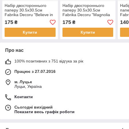
Набір двостороннього
Набір двостороннього
Набі
паперу 30.5х30.5см
паперу 30.5х30.5см
папе
Fabrika Decoru "Believe in
Fabrika Decoru "Magnolia
Fabr
miracle" 11 листів FDSP-
in bloom" 11 листів FDSP-
BY U
175
175
140
₴
₴
01042
01053
FDS
Купити
Купити
Про нас
100% позитивних з 751 відгука за рік
Працює з 27.07.2016
м. Луцьк
Луцьк, Україна
Контакти
Сьогодні вихідний
Показати весь графік роботи