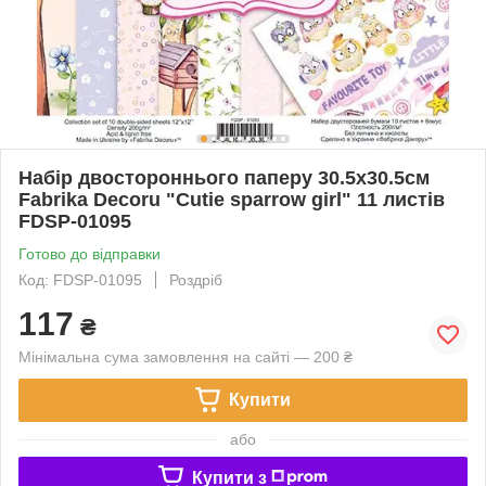
Набір двостороннього паперу 30.5х30.5см
Fabrika Decoru "Cutie sparrow girl" 11 листів
FDSP-01095
Готово до відправки
Код: FDSP-01095
Роздріб
117
₴
Мінімальна сума замовлення на сайті — 200 ₴
Купити
або
Купити з