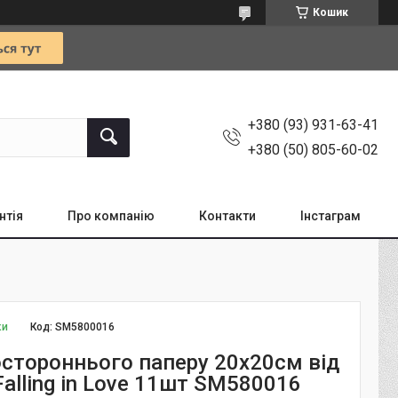
Кошик
+380 (93) 931-63-41
+380 (50) 805-60-02
нтія
Про компанію
Контакти
Інстаграм
ки
Код:
SM5800016
остороннього паперу 20х20см від
Falling in Love 11шт SM580016