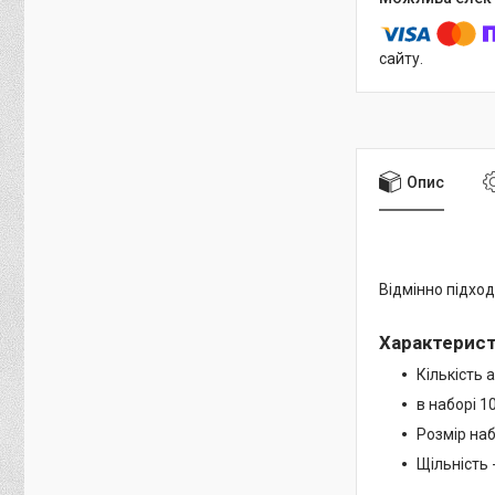
сайту.
Опис
Відмінно підход
Характерис
Кількість 
в наборі 1
Розмір наб
Щільність 