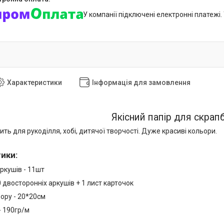
У компанії підключені електронні платежі
Характеристики
Інформація для замовлення
Якісний папір для скрапб
ить для рукоділля, хобі, дитячої творчості. Дуже красиві кольори.
тики
:
аркушів - 11шт
0 двосторонніх аркушів + 1 лист карточок
ору - 20*20см
- 190гр/м