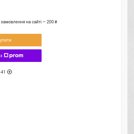
 замовлення на сайті — 200 ₴
упити
 з
-41