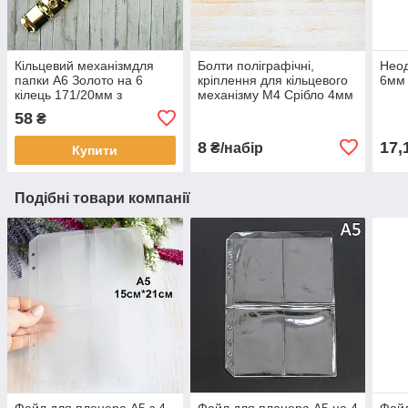
Кільцевий механізмдля
Болти поліграфічні,
Неод
папки А6 Золото на 6
кріплення для кільцевого
6мм
кілець 171/20мм з
механізму М4 Срібло 4мм
кріпленням Золото
2шт (BLT008)
58
₴
8
17,
₴/набір
Купити
Подібні товари компанії