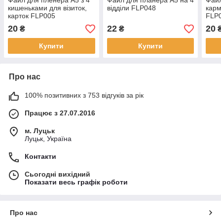
Файл для пленера А5 з 4
Файл для планера А5 на 4
Файл
кишеньками для візиток,
відділи FLP048
карм
карток FLP005
FLP
20
22
20
₴
₴
Купити
Купити
Про нас
100% позитивних з 753 відгуків за рік
Працює з 27.07.2016
м. Луцьк
Луцьк, Україна
Контакти
Сьогодні вихідний
Показати весь графік роботи
Про нас