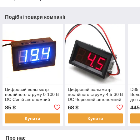
Подібні товари компанії
Цифровий вольтметр
Цифровий вольтметр
D85
постійного струму 0-100 В
постійного струму 4,5-30 В
Воль
DC Синій автономний
DC Червоний автономний
для 
VOL007
VOL005
300В
85
68
445
₴
₴
Купити
Купити
Про нас