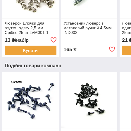
Люверси Блочки для
Установник люверсів
Люве
взуття, одягу 2,5 мм
металевий ручний 4,5мм
одяг
Срібло 25шт LVM001-1
IND002
25ш
13
21
₴/набір
₴
165
₴
Купити
Подібні товари компанії