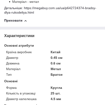
Матеріал - метал
Детальніше: https://megabuy.com.ua/ua/p642724374-bradsy-
dlya-rukodeliya.html
Приховати
Характеристики
Основні атрибути
Країна виробник
Китай
Діаметр
0.45 см
Довжина
0.6 см
Матеріал
Метал
Тип
Братси
Основні
Форма
Кругла
Кількість в упаковці
25 шт.
Діаметр капелюшка
4.5 мм