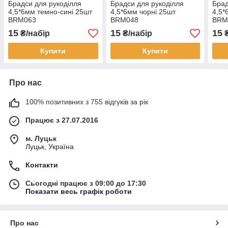
Брадси для рукоділля
Брадси для рукоділля
Брад
4,5*6мм темно-сині 25шт
4,5*6мм чорні 25шт
4,5*
BRM063
BRM048
BRM
15
15
15
₴/набір
₴/набір
₴
Купити
Купити
Про нас
100% позитивних з 755 відгуків за рік
Працює з 27.07.2016
м. Луцьк
Луцьк, Україна
Контакти
Сьогодні працює з 09:00 до 17:30
Показати весь графік роботи
Про нас