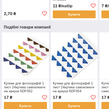
11
7
₴/набір
₴/
2,70
₴
Купити
Подібні товари компанії
Кутики для фотографій 1
Кутики для фотографій 1
Кути
лист 24кутика самоклеючі
лист 24кутика самоклеючі
лист
на аркуші КDF052
на аркуші КDF054
само
КDF
17
17
17
₴
₴
Купити
Купити