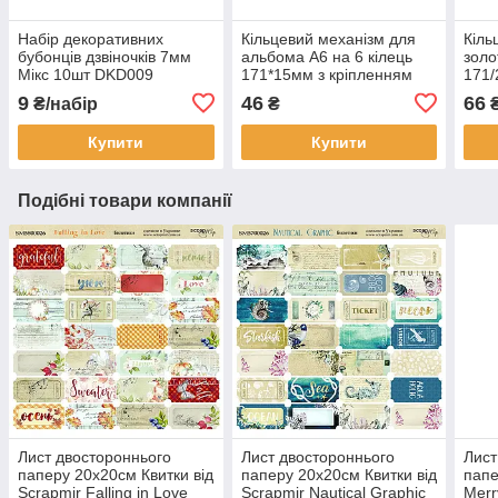
Набір декоративних
Кільцевий механізм для
Кіль
бубонців дзвіночків 7мм
альбома А6 на 6 кілець
золо
Мікс 10шт DKD009
171*15мм з кріпленням
171/
KMX049
закл
9
46
66
₴/набір
₴
Купити
Купити
Подібні товари компанії
Лист двостороннього
Лист двостороннього
Лист
паперу 20х20см Квитки від
паперу 20х20см Квитки від
папе
Scrapmir Falling in Love
Scrapmir Nautical Graphic
Merr