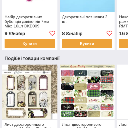
Набір декоративних
Декоративні пляшечки 2
Накл
бубонців дзвіночків 7мм
шт.
рамк
Мікс 10шт DKD009
RMT
9
8
16
₴/набір
₴/набір
Купити
Купити
Подібні товари компанії
Лист двостороннього
Лист двостороннього
Лист