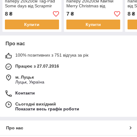
паперу 20х20см Tag-Pad
паперу 20х20см Квитки
папе
Some days від Scrapmir
Merry Christmas від
від 
SM6400013
Scrapmir SM5900026
1шт
8
7
8
₴
₴
₴
Купити
Купити
Про нас
100% позитивних з 751 відгука за рік
Працює з 27.07.2016
м. Луцьк
Луцьк, Україна
Контакти
Сьогодні вихідний
Показати весь графік роботи
Про нас