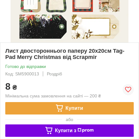
Лист двостороннього паперу 20х20см Tag-
Pad Merry Christmas від Scrapmir
Готово до відправки
Код: SM5900013
Роздріб
8
₴
Мінімальна сума замовлення на сайті — 200 ₴
Купити
або
Купити з