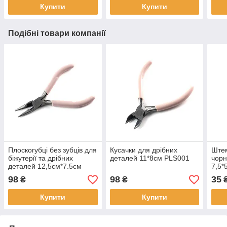
Купити
Купити
Подібні товари компанії
Плоскогубці без зубців для
Кусачки для дрібних
Штем
біжутерії та дрібних
деталей 11*8см PLS001
чорн
деталей 12,5см*7.5см
7,5*
PLS006
98
98
35
₴
₴
Купити
Купити