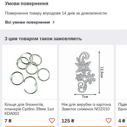
Умови повернення
Повернення товару впродовж 14 днів за домовленістю
Всі умови повернення
З цим товаром також замовляють
Кільця для блокнотів,
Ніж для вирубки із картона
Підв
планерів Срібло 39мм 1шт
Завиток сніжинок NOZ010
Бро
KDA002
7
125
4
₴
₴
₴